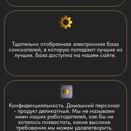
2
Согласование заявки с
менеджером агентства
3
Подбор кандидатов из базы
агентства. В особенно
сложных случаях мы
запрашивает помощь других
крупнейших агентств
домашнего персонала.
(Москвы, Европы)
4
Выбор кандидата по
резюме
5
Предоплата 15 тыс. рублей
перед получением контактов