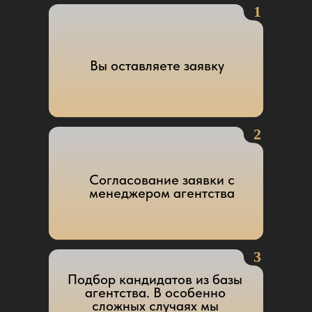
Агаларов Арас Искендерович -
российский и азербайджанский
предприниматель, президент и
владелец группы компаний
Crocus Group. В 2017 году
занял 51-е место в рейтинге
Forbes «200 богатейших
бизнесменов России»
Семья - это сложный организм или
механизм, если хотите. И никогда
неизвестно, чем может вылиться случайно
или неосторожно оброненное слово.
Поэтому мы никогда не называем имена
тех, кто к нам обращается. Но нет правил
без исключений...
Давным-давно, более десяти лет назад я
сама отвечала на рабочие телефонные
звонки (впрочем, как и сейчас).
Звонок.
- Алло, здравствуйте, меня зовут Арас