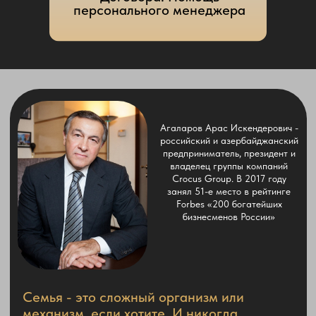
ищу работу:
подбор персонала 24/7:
+7(985)411-12-14
+7(903)722-01-14
+7(903)722-01-14
+7(985)211-60-70
Адрес: г. Москва, ул Арбат, 35
Ищу работу
© Все права защищены.
Политика
конфиденциальности
Кадровое агентство
Ищу персонал
Надежные люди (Reliable people ®), 2001-2019