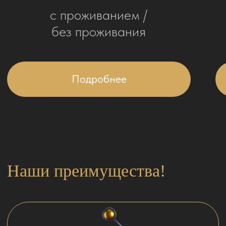
Если даже в нашей базе нет нужного
кандидата — если он существует
в природе — мы его найдем! Т.к.
сотрудничаем со всеми крупными
агентствами Москвы и области. Дружим
со многими заграничными коллегами.
В команде работают
профессионалы!
Мы рассчитываем
на долгосрочные отношения,
поэтому всегда честны с Вами.