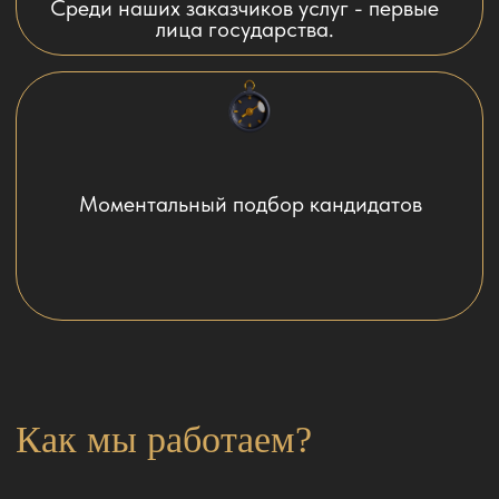
кандидата. Собеседование с
ним
6
Кандидат выходит на пробные
дни (пробный период одна
неделя)
7
Заключение и оплата
Договора (предоплата
учитывается)
8
Поддержка, бесплатные
замены в течение действия
Договора. Помощь
персонального менеджера